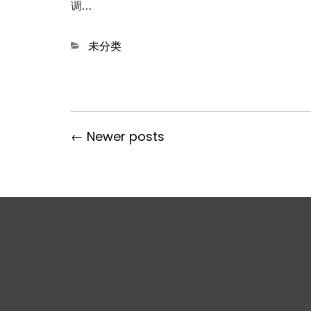
调…
Categories
未分类
← Newer posts