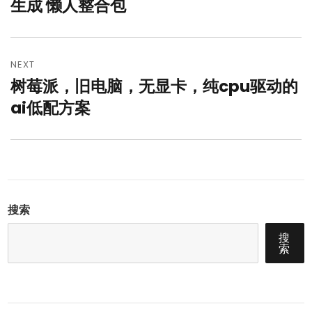
post:
生成 懒人整合包
航
NEXT
树莓派，旧电脑，无显卡，纯cpu驱动的
Next
post:
ai低配方案
搜索
搜
索