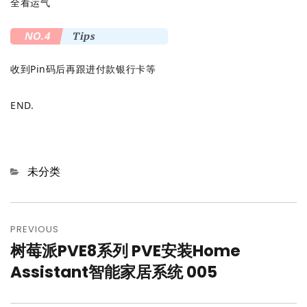
全看运气
NO.4
Tips
收到Pin码后再跟进付款银行卡等
END.
Categories
未分类
文
章
PREVIOUS
树莓派PVE8系列 PVE安装Home
Previous
导
post:
Assistant智能家居系统 005
航