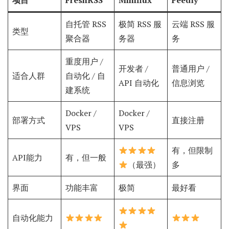
项目
FreshRSS
Miniflux
Feedly
自托管 RSS
极简 RSS 服
云端 RSS 服
类型
聚合器
务器
务
重度用户 /
开发者 /
普通用户 /
适合人群
自动化 / 自
API 自动化
信息浏览
建系统
Docker /
Docker /
部署方式
直接注册
VPS
VPS
有，但限制
API能力
有，但一般
（最强）
多
界面
功能丰富
极简
最好看
自动化能力