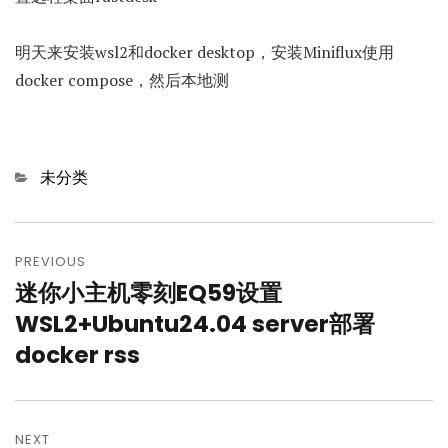
明天来安装wsl2和docker desktop，安装Miniflux使用
docker compose，然后本地测
Categories
未分类
文
章
PREVIOUS
迷你小主机零刻EQ59设置
Previous
导
post:
WSL2+Ubuntu24.04 server部署
航
docker rss
NEXT