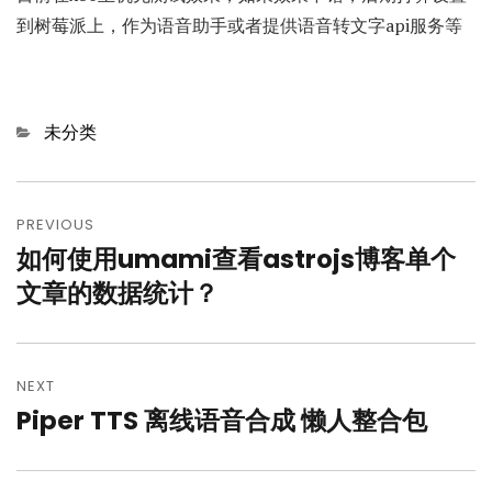
到树莓派上，作为语音助手或者提供语音转文字api服务等
Categories
未分类
文
章
PREVIOUS
如何使用umami查看astrojs博客单个
Previous
导
post:
文章的数据统计？
航
NEXT
Piper TTS 离线语音合成 懒人整合包
Next
post: