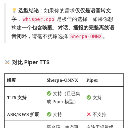
选型结论
：如果你的需求
仅仅是语音转文
字
，
是极佳的选择；如果你想
whisper.cpp
构建一个
包含唤醒、对话、播报的完整离线语
音闭环
，请毫不犹豫选择
。
Sherpa-ONNX
对比 Piper TTS
维度
Sherpa-ONNX
Piper
支持（且已集
TTS 支持
支持
成 Piper 模型）
ASR/KWS 扩展
支持
不支持
平台级，生态更
专注于轻量级