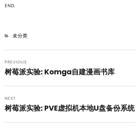
END.
Categories
未分类
文
章
PREVIOUS
树莓派实验: Komga自建漫画书库
Previous
导
post:
航
NEXT
树莓派实验: PVE虚拟机本地U盘备份系统
Next
post: