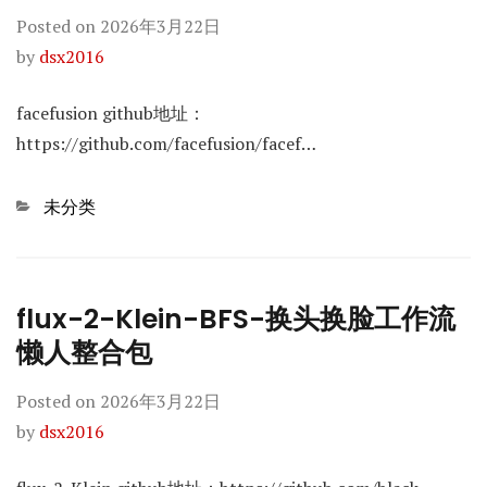
Posted on
2026年3月22日
by
dsx2016
facefusion github地址：
https://github.com/facefusion/facef…
Categories
未分类
flux-2-Klein-BFS-换头换脸工作流
懒人整合包
Posted on
2026年3月22日
by
dsx2016