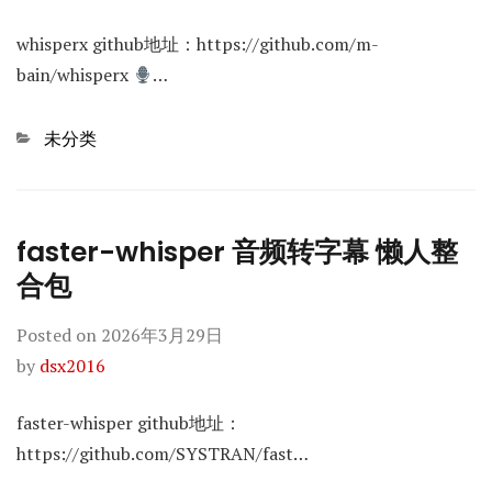
whisperx github地址：https://github.com/m-
bain/whisperx
…
Categories
未分类
faster-whisper 音频转字幕 懒人整
合包
Posted on
2026年3月29日
by
dsx2016
faster-whisper github地址：
https://github.com/SYSTRAN/fast…