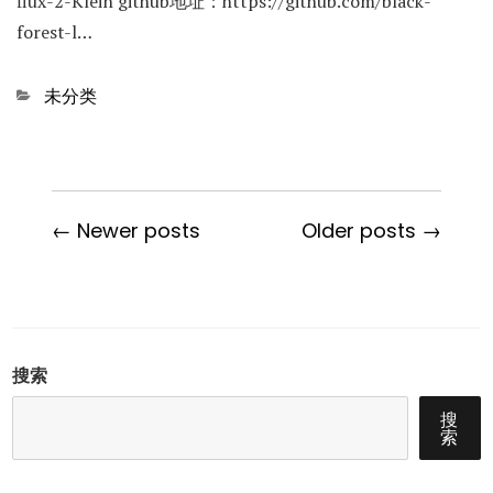
flux-2-Klein github地址：https://github.com/black-
forest-l…
Categories
未分类
← Newer posts
Older posts →
搜索
搜
索