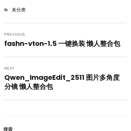
Categories
未分类
文
章
PREVIOUS
fashn-vton-1.5 一键换装 懒人整合包
Previous
导
post:
航
NEXT
Qwen_ImageEdit_2511 图片多角度
Next
post:
分镜 懒人整合包
搜索