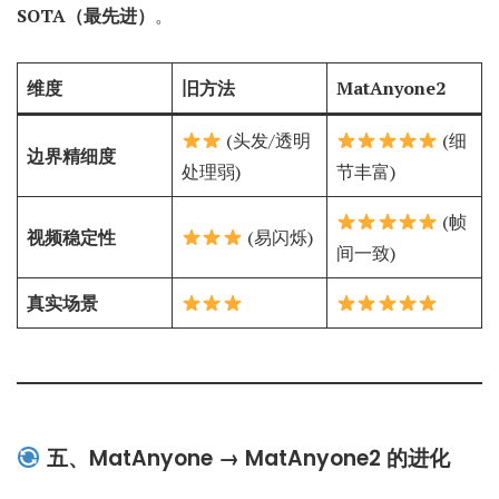
SOTA（最先进）
。
维度
旧方法
MatAnyone2
(头发/透明
(细
边界精细度
处理弱)
节丰富)
(帧
视频稳定性
(易闪烁)
间一致)
真实场景
五、MatAnyone → MatAnyone2 的进化